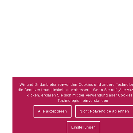
Wir und Drittanbieter verwenden Cookies und andere Technolo
die Benutzerfreundlichkeit zu verbessern. Wenn Sie auf „Alle Ak
klicken, erklären Sie sich mit der Verwendung aller Cookie
Technologien einverstanden.
Alle akzeptieren
Nicht Notwendige ablehnen
Einstellungen