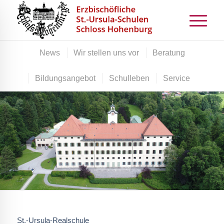
News
Wir stellen uns vor
Beratung
Bildungsangebot
Schulleben
Service
St.-Ursula-Realschule