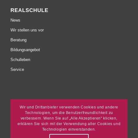
REALSCHULE
News
Wir stellen uns vor
Beratung
Bildungsangebot
Schulleben
Service
SERVICE
Wir und Drittanbieter verwenden Cookies und andere
Technologien, um die Benutzerfreundlichkeit zu
Gymnasium
verbessern. Wenn Sie auf „Alle Akzeptieren“ klicken,
erklären Sie sich mit der Verwendung aller Cookies und
Realschule
Technologien einverstanden.