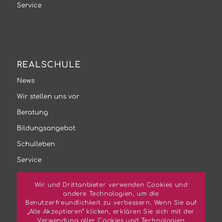
Service
REALSCHULE
News
Wir stellen uns vor
Beratung
Bildungsangebot
Schulleben
Service
Wir und Drittanbieter verwenden Cookies und
andere Technologien, um die
Benutzerfreundlichkeit zu verbessern. Wenn Sie auf
„Alle Akzeptieren“ klicken, erklären Sie sich mit der
SERVICE
Verwendung aller Cookies und Technologien